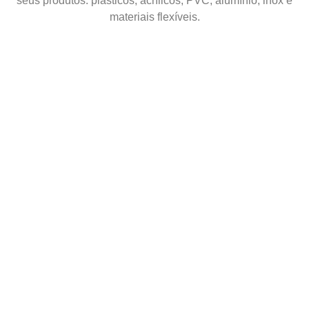
seus produtos: plásticos, acrílicos, PVC, alumínio, inox e
materiais flexíveis.
Etiquetas de acrílico,
alumínio, inox e PVC
Saiba mais