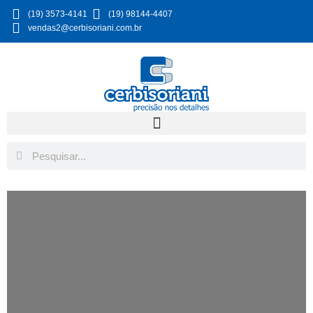
(19) 3573-4141
(19) 98144-4407
vendas2@cerbisoriani.com.br