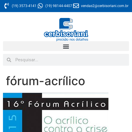
(19) 3573-4141
(19) 98144-4407
vendas2@cerbisoriani.com.br
fórum-acrílico