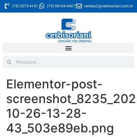
(19) 3573-4141
(19) 98144-4407
vendas2@cerbisoriani.com.br
Elementor-post-
screenshot_8235_202
10-26-13-28-
43_503e89eb.png