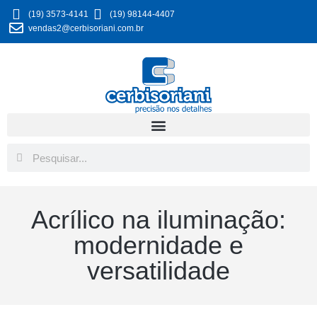
(19) 3573-4141
(19) 98144-4407
vendas2@cerbisoriani.com.br
Acrílico na iluminação:
modernidade e
versatilidade