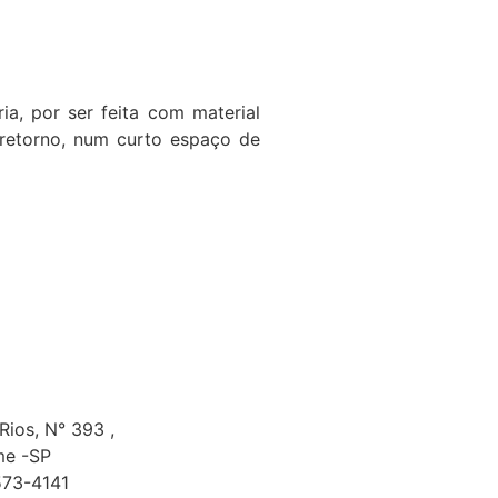
a, por ser feita com material
retorno, num curto espaço de
 Rios, N° 393 ,
me -SP
573-4141