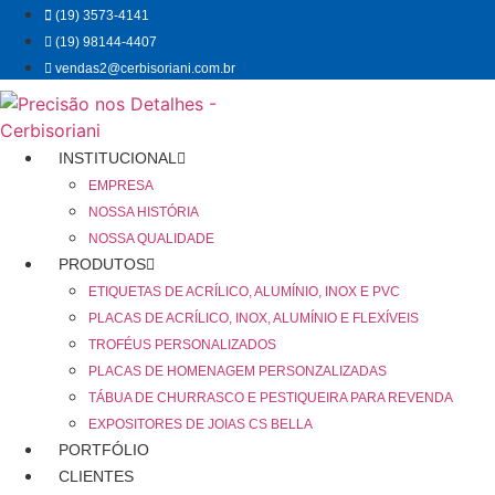
Ir
(19) 3573-4141
para
(19) 98144-4407
o
vendas2@cerbisoriani.com.br
conteúdo
INSTITUCIONAL
EMPRESA
NOSSA HISTÓRIA
NOSSA QUALIDADE
PRODUTOS
ETIQUETAS DE ACRÍLICO, ALUMÍNIO, INOX E PVC
PLACAS DE ACRÍLICO, INOX, ALUMÍNIO E FLEXÍVEIS
TROFÉUS PERSONALIZADOS
PLACAS DE HOMENAGEM PERSONZALIZADAS
TÁBUA DE CHURRASCO E PESTIQUEIRA PARA REVENDA
EXPOSITORES DE JOIAS CS BELLA
PORTFÓLIO
CLIENTES