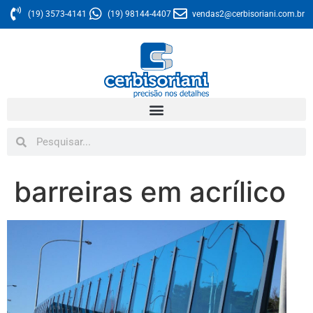
(19) 3573-4141
(19) 98144-4407
vendas2@cerbisoriani.com.br
barreiras em acrílico