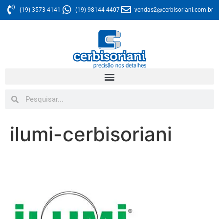
(19) 3573-4141
(19) 98144-4407
vendas2@cerbisoriani.com.br
ilumi-cerbisoriani