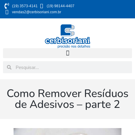
(19) 3573-4141
(19) 98144-4407
vendas2@cerbisoriani.com.br
Como Remover Resíduos
de Adesivos – parte 2