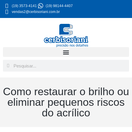
(19) 3573-4141
(19) 98144-4407
vendas2@cerbisoriani.com.br
Como restaurar o brilho ou
eliminar pequenos riscos
do acrílico