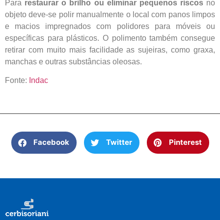
Para
restaurar o brilho ou eliminar pequenos riscos
no
objeto deve-se polir manualmente o local com panos limpos
e macios impregnados com polidores para móveis ou
específicas para plásticos. O polimento também consegue
retirar com muito mais facilidade as sujeiras, como graxa,
manchas e outras substâncias oleosas.
Fonte:
Indac
Facebook
Twitter
Pinterest