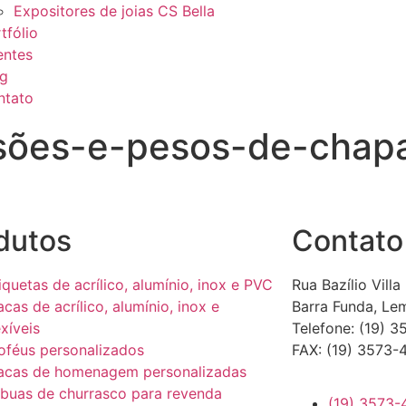
Expositores de joias CS Bella
tfólio
entes
og
ntato
sões-e-pesos-de-chap
dutos
Contato
iquetas de acrílico, alumínio, inox e PVC
Rua Bazílio Villa
acas de acrílico, alumínio, inox e
Barra Funda, Le
exíveis
Telefone: (19) 3
oféus personalizados
FAX: (19) 3573-
acas de homenagem personalizadas
buas de churrasco para revenda
(19) 3573-