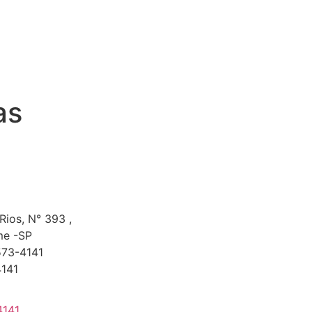
as
 Rios, N° 393 ,
me -SP
573-4141
4141
4141