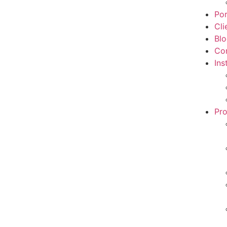
Por
Cli
Bl
Co
Ins
Pr