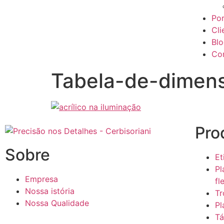
Por
Cli
Bl
Co
Tabela-de-dimen
Pro
Sobre
Et
Pl
Empresa
fl
Nossa istória
Tr
Nossa Qualidade
Pl
Tá