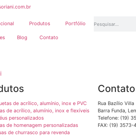
oriani.com.br
ucional
Produtos
Portfólio
tes
Blog
Contato
dutos
Contato
uetas de acrílico, alumínio, inox e PVC
Rua Bazílio Villa
as de acrílico, alumínio, inox e flexíveis
Barra Funda, Le
éus personalizados
Telefone: (19) 3
cas de homenagem personalizadas
FAX: (19) 3573-
as de churrasco para revenda