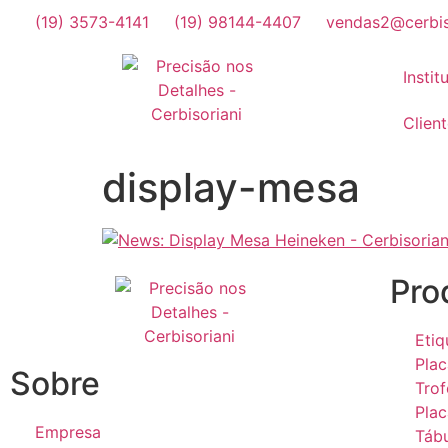
(19) 3573-4141
(19) 98144-4407
vendas2@cerbis
Instit
Clien
display-mesa
Pro
Etiq
Plac
Sobre
Trof
Pla
Empresa
Tábu