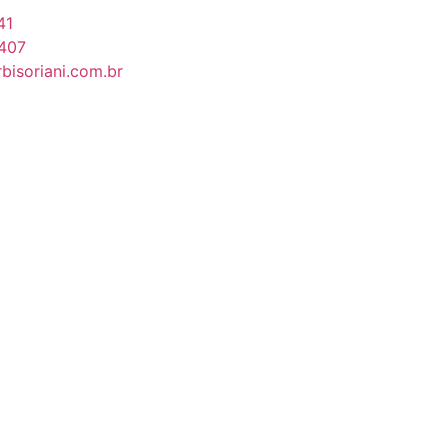
41
4407
isoriani.com.br