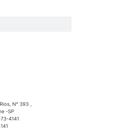
 Rios, N° 393 ,
me -SP
573-4141
4141