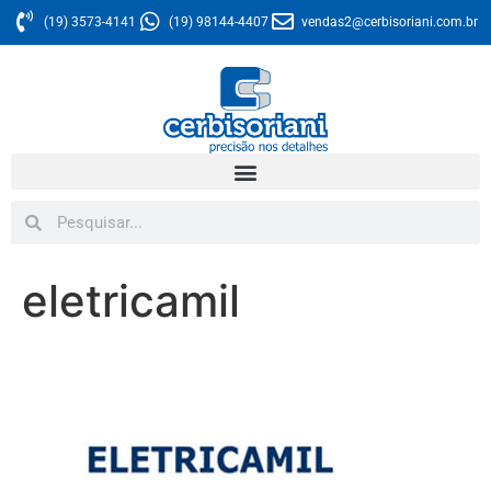
(19) 3573-4141
(19) 98144-4407
vendas2@cerbisoriani.com.br
eletricamil