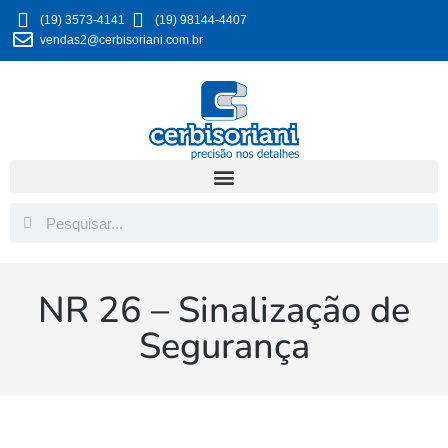
(19) 3573-4141
(19) 98144-4407
vendas2@cerbisoriani.com.br
NR 26 – Sinalização de
Segurança