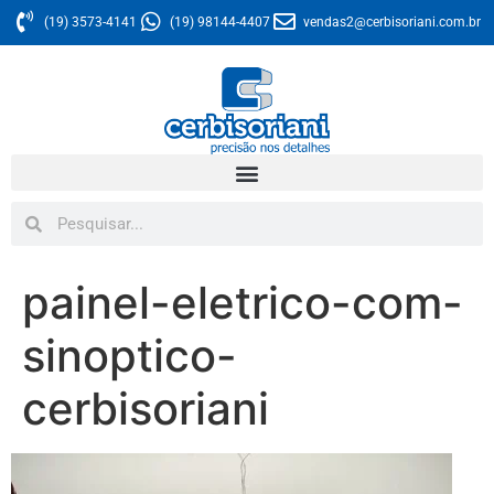
(19) 3573-4141
(19) 98144-4407
vendas2@cerbisoriani.com.br
painel-eletrico-com-
sinoptico-
cerbisoriani