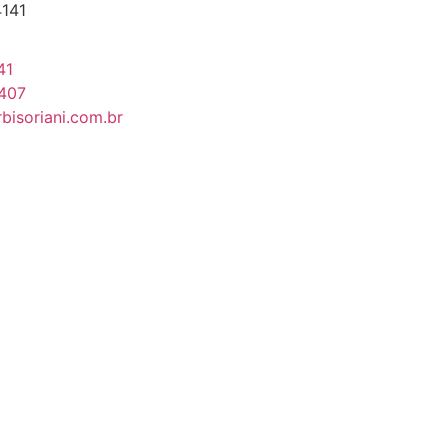
4141
41
4407
isoriani.com.br