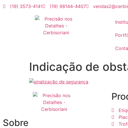
(19) 3573-4141
(19) 98144-4407
vendas2@cerbis
Instit
Portfó
Conta
Indicação de obst
Pro
Etiq
Plac
Sobre
Trof