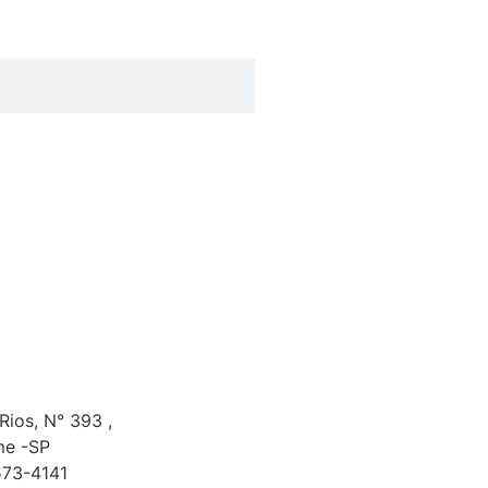
 Rios, N° 393 ,
me -SP
573-4141