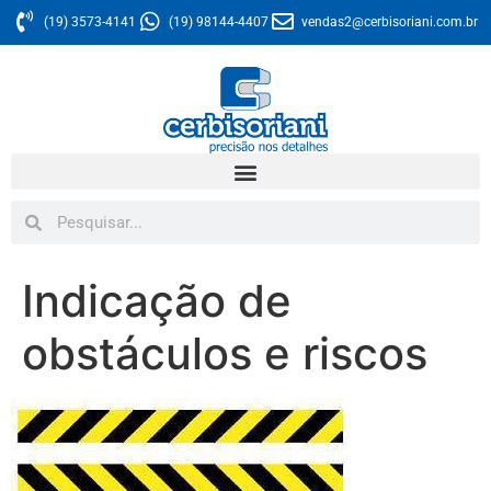
(19) 3573-4141
(19) 98144-4407
vendas2@cerbisoriani.com.br
Indicação de
obstáculos e riscos