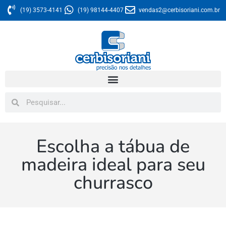
(19) 3573-4141
(19) 98144-4407
vendas2@cerbisoriani.com.br
Escolha a tábua de
madeira ideal para seu
churrasco