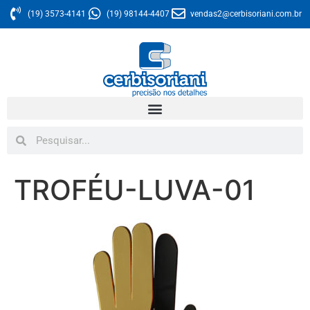
(19) 3573-4141
(19) 98144-4407
vendas2@cerbisoriani.com.br
TROFÉU-LUVA-01