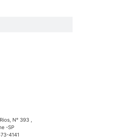
 Rios, N° 393 ,
me -SP
573-4141