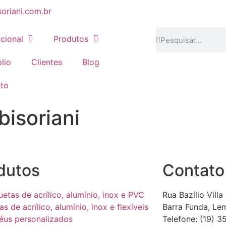
oriani.com.br
ucional
Produtos
lio
Clientes
Blog
to
bisoriani
dutos
Contato
uetas de acrílico, alumínio, inox e PVC
Rua Bazílio Villa
as de acrílico, alumínio, inox e flexíveis
Barra Funda, Le
éus personalizados
Telefone: (19) 3