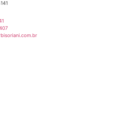
4141
41
4407
isoriani.com.br