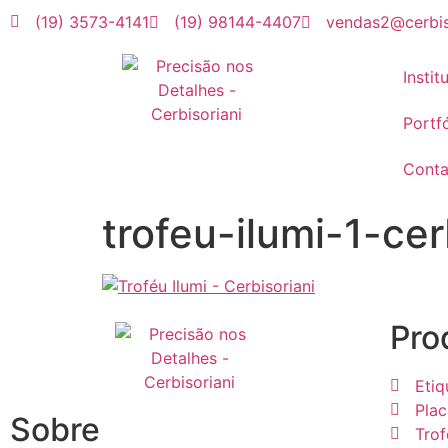
(19) 3573-4141
(19) 98144-4407
vendas2@cerbis
Instit
Portfó
Conta
trofeu-ilumi-1-cer
Pro
Etiq
Plac
Sobre
Trof