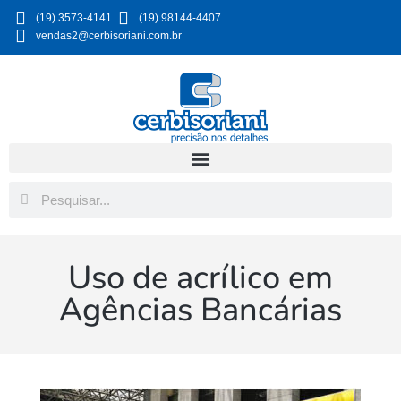
(19) 3573-4141
(19) 98144-4407
vendas2@cerbisoriani.com.br
Uso de acrílico em
Agências Bancárias