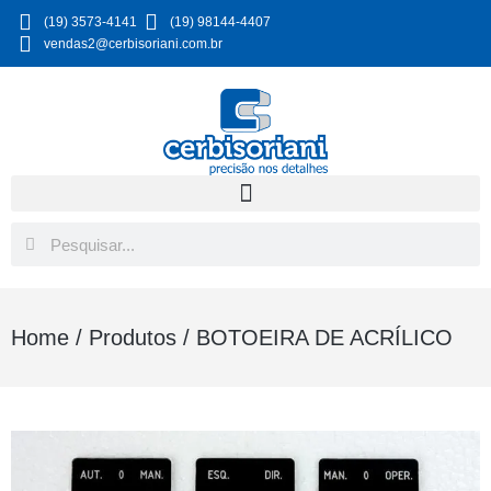
(19) 3573-4141
(19) 98144-4407
vendas2@cerbisoriani.com.br
Home
/
Produtos
/
BOTOEIRA DE ACRÍLICO