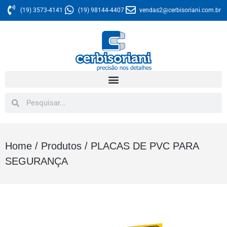
(19) 3573-4141
(19) 98144-4407
vendas2@cerbisoriani.com.br
Home
/
Produtos
/
PLACAS DE PVC PARA
SEGURANÇA