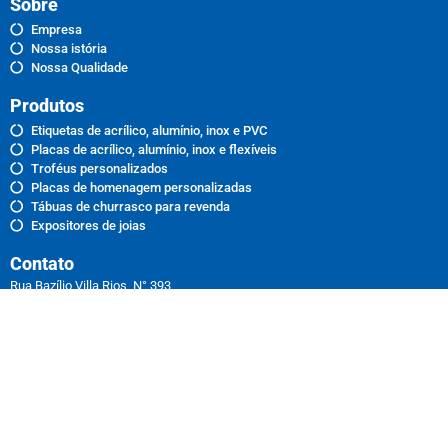
Sobre
Empresa
Nossa istória
Nossa Qualidade
Produtos
Etiquetas de acrílico, alumínio, inox e PVC
Placas de acrílico, alumínio, inox e flexíveis
Troféus personalizados
Placas de homenagem personalizadas
Tábuas de churrasco para revenda
Expositores de joias
Contato
Rua Bazílio Villa Rios, N° 393 ,
Barra Funda, Leme -SP
Telefone: (19) 3573-4141
FAX: (19) 3573-4141
(19) 3573-4141
(19) 98144-4407
vendas2@cerbisoriani.com.br